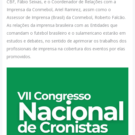
CBF, Fábio Seixas, e o Coordenador de Relações com a
Imprensa da Conmebol, Ariel Ramirez, assim como o
Assessor de Imprensa (Brasil) da Conmebol, Roberto Falcão.
As relações da imprensa brasileira com as Entidades que
comandam o futebol brasileiro e o sulamericano estarão em
estudos e debates, no sentido de aprimorar os trabalhos dos
profissionais de imprensa na cobertura dos eventos por elas
promovidos.