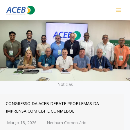
Ir
para
o
conteúdo
Notícias
ESSO DA ACEB DEBATE PROBLEMAS DA
Rogério
NSA COM CBF E CONMEBOL
Março
 18, 2026
Nenhum Comentário
Preside