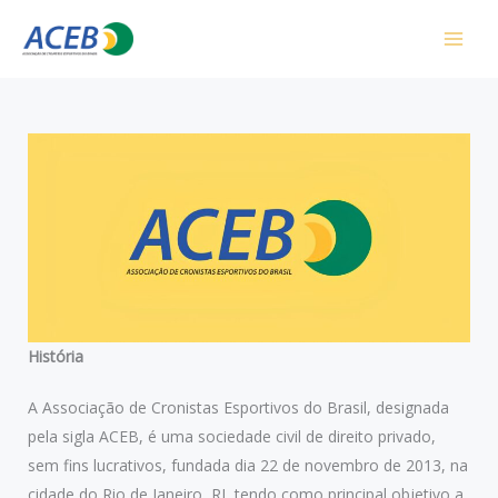
Ir
para
o
conteúdo
História
A Associação de Cronistas Esportivos do Brasil, designada
pela sigla ACEB, é uma sociedade civil de direito privado,
sem fins lucrativos, fundada dia 22 de novembro de 2013, na
cidade do Rio de Janeiro, RJ, tendo como principal objetivo a