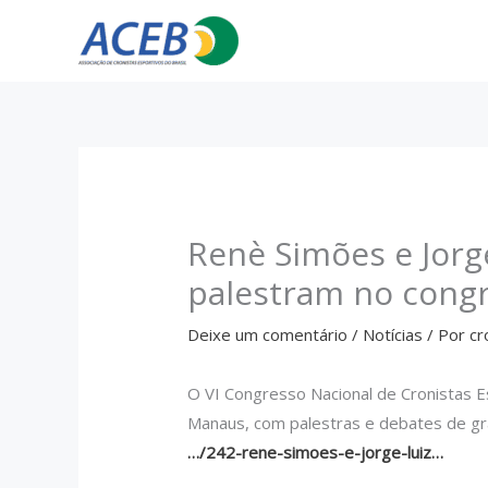
Ir
para
o
conteúdo
Renè Simões e Jorg
palestram no cong
Deixe um comentário
/
Notícias
/ Por
cr
O VI Congresso Nacional de Cronistas E
Manaus, com palestras e debates de gr
…/242-rene-simoes-e-jorge-luiz…