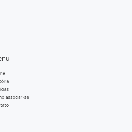
enu
me
tória
ícias
o associar-se
tato