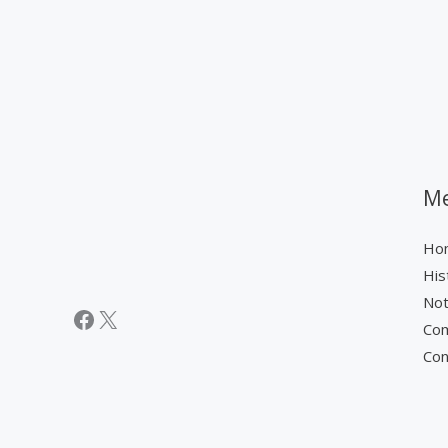
M
Ho
His
Not
Facebook
X
Com
Con