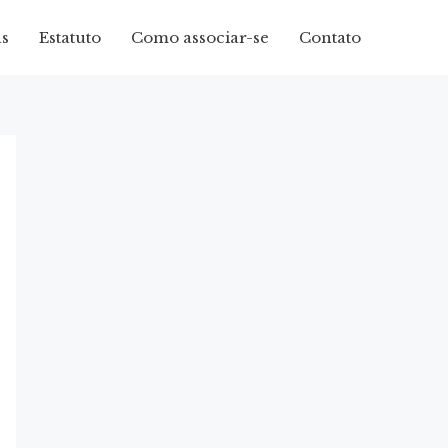
as
Estatuto
Como associar-se
Contato