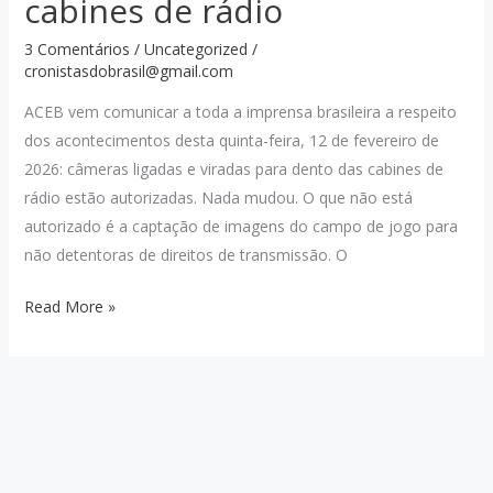
cabines de rádio
COM
3 Comentários
/
Uncategorized
/
CBF
cronistasdobrasil@gmail.com
E
ACEB vem comunicar a toda a imprensa brasileira a respeito
CONMEBOL
dos acontecimentos desta quinta-feira, 12 de fevereiro de
2026: câmeras ligadas e viradas para dento das cabines de
rádio estão autorizadas. Nada mudou. O que não está
autorizado é a captação de imagens do campo de jogo para
não detentoras de direitos de transmissão. O
Comunicado
Read More »
oficial:
câmeras
estão
autorizadas
nas
cabines