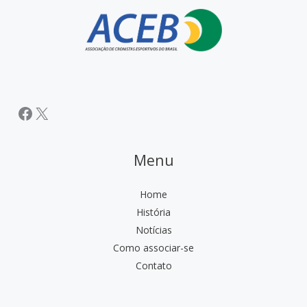
de
rádio
Facebook
X
Menu
Home
História
Notícias
Como associar-se
Contato