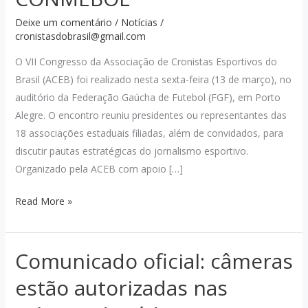
Deixe um comentário
/
Notícias
/
cronistasdobrasil@gmail.com
O VII Congresso da Associação de Cronistas Esportivos do
Brasil (ACEB) foi realizado nesta sexta-feira (13 de março), no
auditório da Federação Gaúcha de Futebol (FGF), em Porto
Alegre. O encontro reuniu presidentes ou representantes das
18 associações estaduais filiadas, além de convidados, para
discutir pautas estratégicas do jornalismo esportivo.
Organizado pela ACEB com apoio […]
CONGRESSO
Read More »
DA
ACEB
Comunicado oficial: câmeras
DEBATE
PROBLEMAS
estão autorizadas nas
DA
IMPRENSA